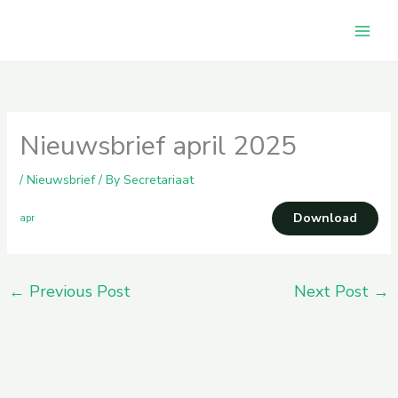
Skip
to
content
Nieuwsbrief april 2025
/
Nieuwsbrief
/ By
Secretariaat
Download
apr
←
Previous Post
Next Post
→