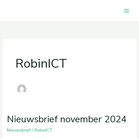
Skip
to
content
RobinICT
Nieuwsbrief november 2024
Nieuwsbrief
/
RobinICT