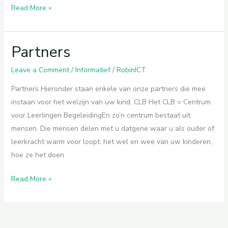
Nieuwsbrief
Read More »
november
2024
Partners
Leave a Comment
/
Informatief
/
RobinICT
Partners Hieronder staan enkele van onze partners die mee
instaan voor het welzijn van uw kind. CLB Het CLB = Centrum
voor Leerlingen BegeleidingEn zo’n centrum bestaat uit
mensen. Die mensen delen met u datgene waar u als ouder of
leerkracht warm voor loopt: het wel en wee van uw kinderen,
hoe ze het doen
Partners
Read More »